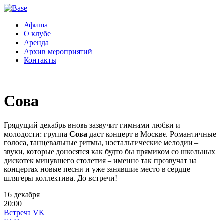
Афиша
О клубе
Аренда
Архив мероприятий
Контакты
Сова
Грядущий декабрь вновь зазвучит гимнами любви и
молодости: группа
Сова
даст концерт в Москве. Романтичные
голоса, танцевальные ритмы, ностальгические мелодии –
звуки, которые доносятся как будто бы прямиком со школьных
дискотек минувшего столетия – именно так прозвучат на
концертах новые песни и уже занявшие место в сердце
шлягеры коллектива. До встречи!
16 декабря
20:00
Встреча VK