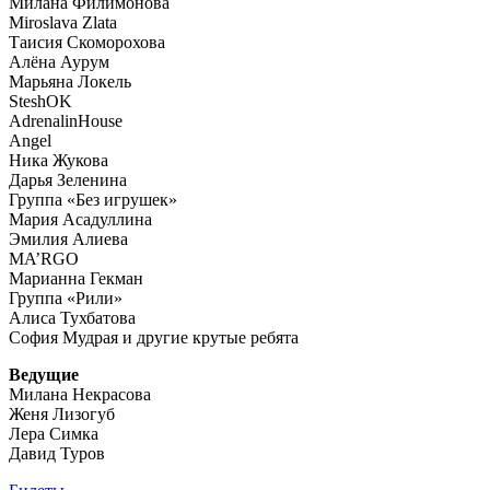
Милана Филимонова
Miroslava Zlata
Таисия Скоморохова
Алёна Аурум
Марьяна Локель
SteshOK
AdrenalinHouse
Angel
Ника Жукова
Дарья Зеленина
Группа «Без игрушек»
Мария Асадуллина
Эмилия Алиева
MA’RGO
Марианна Гекман
Группа «Рили»
Алиса Тухбатова
София Мудрая и другие крутые ребята
Ведущие
Милана Некрасова
Женя Лизогуб
Лера Симка
Давид Туров