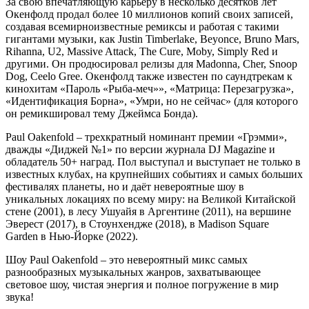
За свою впечатляющую карьеру в несколько десятков лет
Окенфолд продал более 10 миллионов копий своих записей,
создавая всемирноизвестные ремиксы и работая с такими
гигантами музыки, как Justin Timberlake, Beyonce, Bruno Mars,
Rihanna, U2, Massive Attack, The Cure, Moby, Simply Red и
другими. Он продюсировал релизы для Madonna, Cher, Snoop
Dog, Ceelo Gree. Окенфолд также известен по саундтрекам к
кинохитам «Пароль «Рыба-меч»», «Матрица: Перезагрузка»,
«Идентификация Борна», «Умри, но не сейчас» (для которого
он ремикшировал тему Джеймса Бонда).
Paul Oakenfold – трехкратный номинант премии «Грэмми»,
дважды «Диджей №1» по версии журнала DJ Magazine и
обладатель 50+ наград. Пол выступал и выступает не только в
известных клубах, на крупнейших событиях и самых больших
фестивалях планеты, но и даёт невероятные шоу в
уникальных локациях по всему миру: на Великой Китайской
стене (2001), в лесу Ушуайя в Аргентине (2011), на вершине
Эверест (2017), в Стоунхендже (2018), в Madison Square
Garden в Нью-Йорке (2022).
Шоу Paul Oakenfold – это невероятный микс самых
разнообразных музыкальных жанров, захватывающее
световое шоу, чистая энергия и полное погружение в мир
звука!