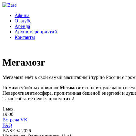
Афиша
О клубе
Аренда
Архив мероприятий
Контакты
Мегамозг
Мегамозг
едет в свой самый масштабный тур по России с гром
Помимо убойных новинок
Мегамозг
исполнят уже давно всем
Невероятная атмосфера, пропитанная бешеной энергией и душер
Такое событие нельзя пропустить!
1 мая
19:00
Встреча VK
FAQ
BASE © 2026