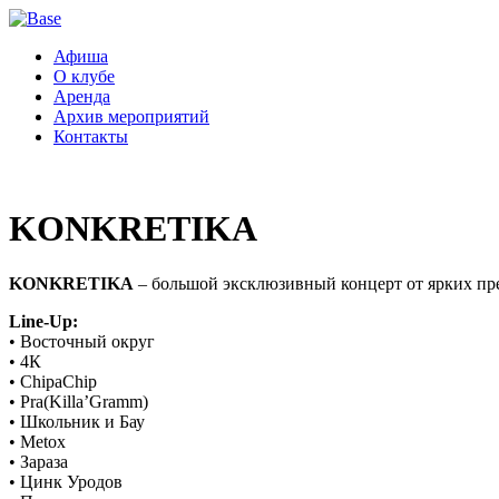
Афиша
О клубе
Аренда
Архив мероприятий
Контакты
KONKRETIKA
KONKRETIKA
– большой эксклюзивный концерт от ярких пре
Line-Up:
• Восточный округ
• 4К
• ChipaChip
• Pra(Killa’Gramm)
• Школьник и Бау
• Metox
• Зараза
• Цинк Уродов