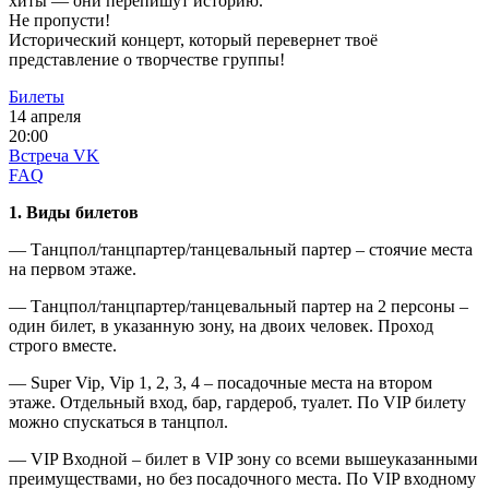
хиты — они перепишут историю.
Не пропусти!
Исторический концерт, который перевернет твоё
представление о творчестве группы!
Билеты
14 апреля
20:00
Встреча VK
FAQ
1. Виды билетов
— Танцпол/танцпартер/танцевальный партер – стоячие места
на первом этаже.
— Танцпол/танцпартер/танцевальный партер на 2 персоны –
один билет, в указанную зону, на двоих человек. Проход
строго вместе.
— Super Vip, Vip 1, 2, 3, 4 – посадочные места на втором
этаже. Отдельный вход, бар, гардероб, туалет. По VIP билету
можно спускаться в танцпол.
— VIP Входной – билет в VIP зону со всеми вышеуказанными
преимуществами, но без посадочного места. По VIP входному