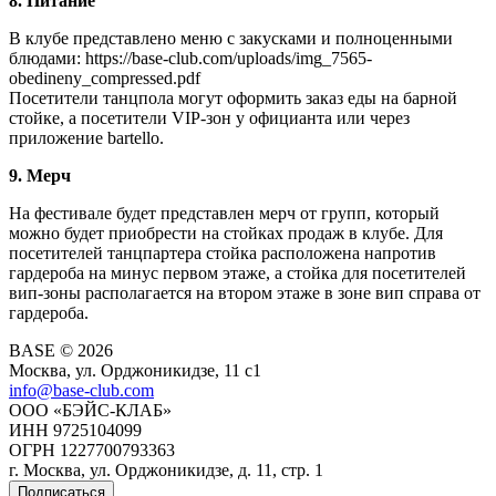
8. Питание
В клубе представлено меню с закусками и полноценными
блюдами: https://base-club.com/uploads/img_7565-
obedineny_compressed.pdf
Посетители танцпола могут оформить заказ еды на барной
стойке, а посетители VIP-зон у официанта или через
приложение bartello.
9. Мерч
На фестивале будет представлен мерч от групп, который
можно будет приобрести на стойках продаж в клубе. Для
посетителей танцпартера стойка расположена напротив
гардероба на минус первом этаже, а стойка для посетителей
вип-зоны располагается на втором этаже в зоне вип справа от
гардероба.
BASE © 2026
Москва, ул. Орджоникидзе, 11 c1
info@base-club.com
ООО «БЭЙС-КЛАБ»
ИНН 9725104099
ОГРН 1227700793363
г. Москва, ул. Орджоникидзе, д. 11, стр. 1
Подписаться