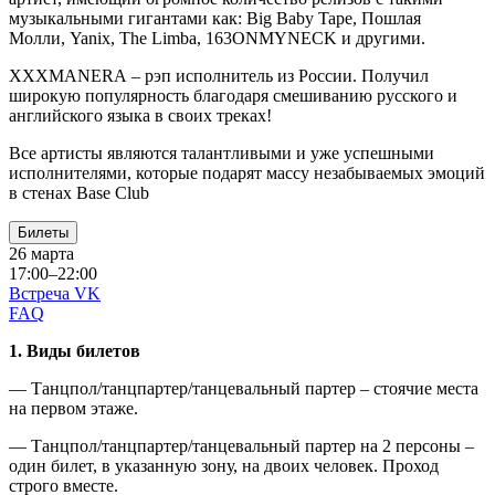
музыкальными гигантами как: Big Baby Tape, Пошлая
Молли, Yanix, The Limba, 163ONMYNECK и другими.
XXXMANERA – рэп исполнитель из России. Получил
широкую популярность благодаря смешиванию русского и
английского языка в своих треках!
Все артисты являются талантливыми и уже успешными
исполнителями, которые подарят массу незабываемых эмоций
в стенах Base Club
Билеты
26 марта
17:00–22:00
Встреча VK
FAQ
1. Виды билетов
— Танцпол/танцпартер/танцевальный партер – стоячие места
на первом этаже.
— Танцпол/танцпартер/танцевальный партер на 2 персоны –
один билет, в указанную зону, на двоих человек. Проход
строго вместе.