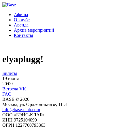
Афиша
О клубе
Аренда
Архив мероприятий
Контакты
elyaplugg!
Билеты
19 июня
20:00
Встреча VK
FAQ
BASE © 2026
Москва, ул. Орджоникидзе, 11 c1
info@base-club.com
ООО «БЭЙС-КЛАБ»
ИНН 9725104099
ОГРН 1227700793363