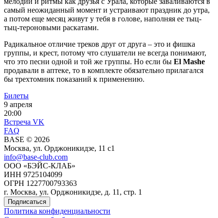
мелодии и ритмы как друзья с Урала, которые заваливаются в
самый неожиданный момент и устраивают праздник до утра,
а потом еще месяц живут у тебя в голове, наполняя ее тыц-
тыц-тероновыми раскатами.
Радикальное отличие треков друг от друга – это и фишка
группы, и крест, потому что слушатели не всегда понимают,
что это песни одной и той же группы. Но если бы
El Mashe
продавали в аптеке, то в комплекте обязательно прилагался
бы трехтомник показаний к применению.
Билеты
9 апреля
20:00
Встреча VK
FAQ
BASE © 2026
Москва, ул. Орджоникидзе, 11 c1
info@base-club.com
ООО «БЭЙС-КЛАБ»
ИНН 9725104099
ОГРН 1227700793363
г. Москва, ул. Орджоникидзе, д. 11, стр. 1
Подписаться
Политика конфиденциальности