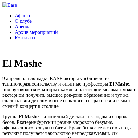
Афиша
О клубе
Аренда
Архив мероприятий
Контакты
El Mashe
9 апреля на площадке BASE авторы учебников по
танцполоразносительству и опытные профессоры
El Mashe
,
под руководством которых каждый настоящий меломан может
экстерном получить высшее рок-рэйв образование и тут же
спалить свой диплом в огне сёрклпита сыграют свой самый
смелый концерт в столице.
Группа
El Mashe
– ироничный диско-панк родом из города
бесов. Екатеринбургский разлив здорового безумия,
оформленного в звуки и биты. Вроде бы все те же семь нот, а
результат получается абсолютно непредсказуемый. Их