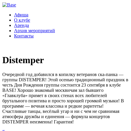
Афиша
О клубе
Аренда
Архив мероприятий
Контакты
Distemper
Очередной год добавился в копилку ветеранов ска-панка —
группы DISTEMPER! Этой осенью традиционный праздник в
честь Дня Рождения группы состоится 23 сентября в клубе
BASE! Хорошо знакомый москвичам зал бывшего
«Главклуба» примет в своих стенах всех любителей
брутального позитива и просто хорошей громкой музыки! В
программе — вечная классика и редкие раритеты!
Счастливые танцы, весёлый угар и ни с чем не сравнимая
атмосфера дружбы и единения — формула концертов
DISTEMPER неизменна! Гарантия!