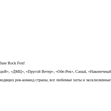
ase Rock Fest!
ациЯ», «ДМЦ», «Dругой Ветер», «Обе-Рек», Casual, «Наконечны
сходящих рок-команд страны, все любимые хиты и эксклюзивные