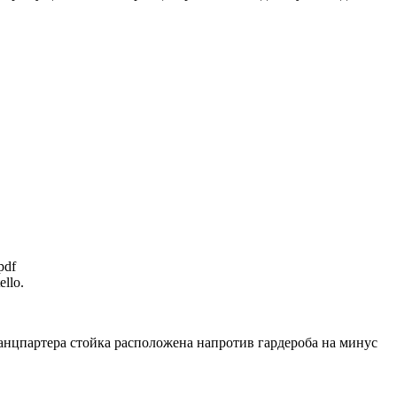
pdf
llo.
танцпартера стойка расположена напротив гардероба на минус