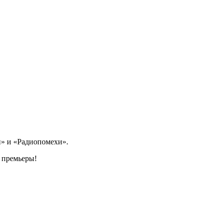
й» и «Радиопомехи».
 премьеры!