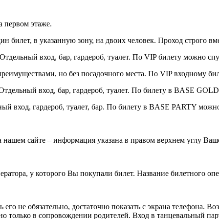
а первом этаже.
н билет, в указанную зону, на двоих человек. Проход строго вме
. Отдельный вход, бар, гардероб, туалет. По VIP билету можно сп
реимуществами, но без посадочного места. По VIP входному бил
тдельный вход, бар, гардероб, туалет. По билету в BASE GOLD
ый вход, гардероб, туалет, бар. По билету в BASE PARTY можно
 нашем сайте – информация указана в правом верхнем углу Ваше
ратора, у которого Вы покупали билет. Название билетного опе
ь его не обязательно, достаточно показать с экрана телефона. В
о только в сопровождении родителей. Вход в танцевальный парт