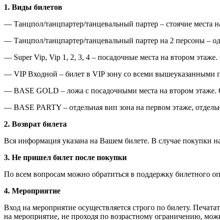
1. Виды билетов
— Танцпол/танцпартер/танцевальный партер – стоячие места н
— Танцпол/танцпартер/танцевальный партер на 2 персоны – оди
— Super Vip, Vip 1, 2, 3, 4 – посадочные места на втором этаже
— VIP Входной – билет в VIP зону со всеми вышеуказанными п
— BASE GOLD – ложа с посадочными места на втором этаже. О
— BASE PARTY – отдельная вип зона на первом этаже, отдельн
2. Возврат билета
Вся информация указана на Вашем билете. В случае покупки на
3. Не пришел билет после покупки
По всем вопросам можно обратиться в поддержку билетного опе
4. Мероприятие
Вход на мероприятие осуществляется строго по билету. Печатат
на мероприятие, не проходя по возрастному ограничению, можн